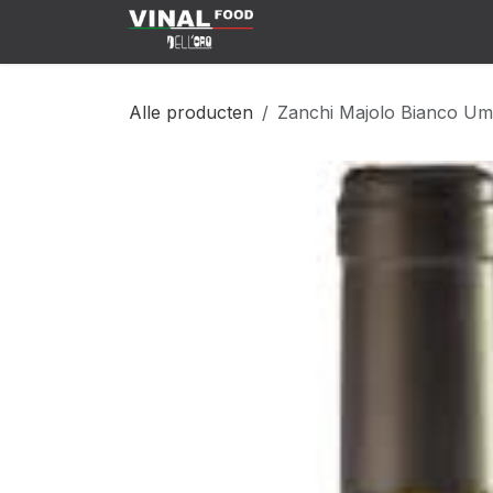
Overslaan naar inhoud
Klant Worden
Shop
C
Alle producten
Zanchi Majolo Bianco Um