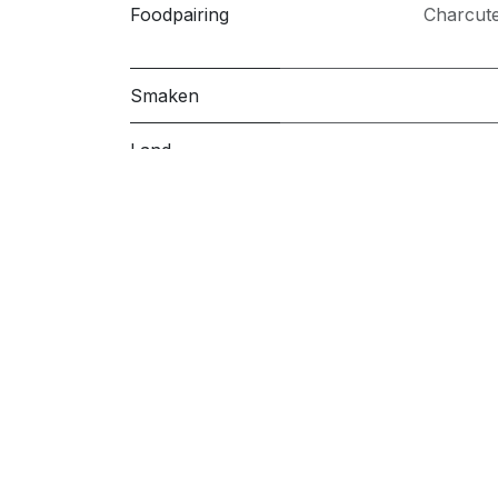
Foodpairing
Charcute
Smaken
Land
Regio
Druiven
Wijndomein
Handige links
Volg