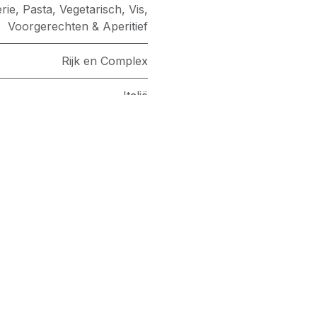
rie
,
Pasta
,
Vegetarisch
,
Vis
,
Voorgerechten & Aperitief
Rijk en Complex
Italië
Umbria
Malvasia
Zanchi
 ons