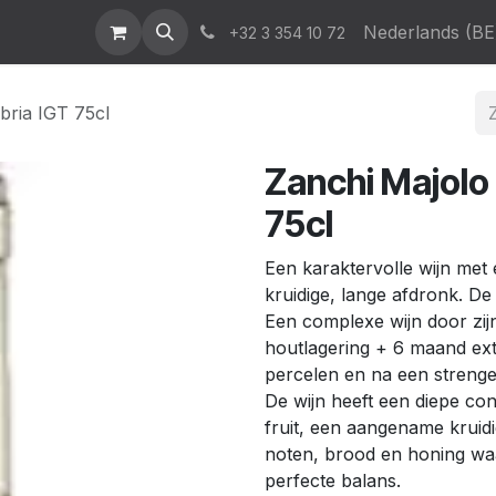
atalogus
News & Events
Who We Are
Contact
Nederlands (BE
Help
+32 3 354 10 72
bria IGT 75cl
Zanchi Majolo
75cl
Een karaktervolle wijn met
kruidige, lange afdronk. De 
Een complexe wijn door zij
houtlagering + 6 maand ext
percelen en na een strenge
De wijn heeft een diepe conc
fruit, een aangename kruid
noten, brood en honing waa
perfecte balans.