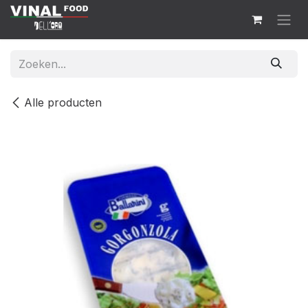
Overslaan naar inhoud
Alle producten