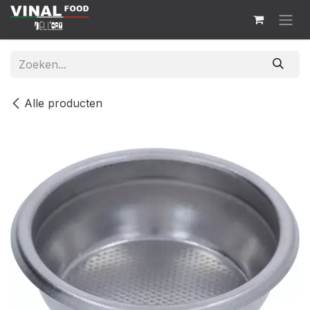
Overslaan naar inhoud
Alle producten