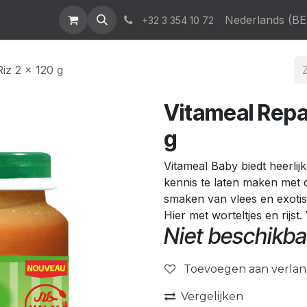
atalogus
News & Events
Who We Are
Contact
Nederlands (BE
Help
+32 3 354 10 72
iz 2 x 120 g
Vitameal Repa
g
Vitameal Baby biedt heerli
kennis te laten maken met 
smaken van vlees en exotis
Hier met worteltjes en rijs
Niet beschikba
Toevoegen aan verlang
Vergelijken