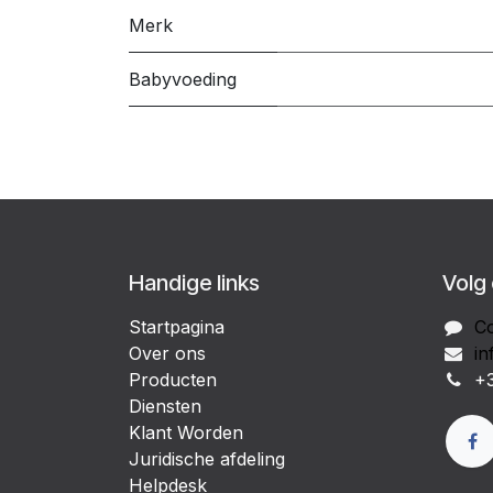
Merk
Babyvoeding
Handige links
Volg
Startpagina
Co
Over ons
in
Producten
+3
Diensten
Klant Worden
Juridische afdeling
Helpdesk