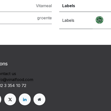
Vitameal
Labels
groente
Labels
 ons
ntact us
fo@vinalfood.com
2 3 354 10 72