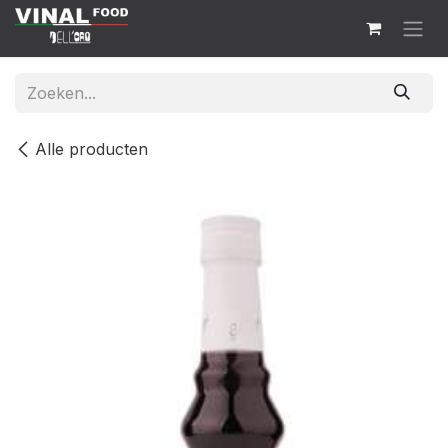
Overslaan naar inhoud
Alle producten