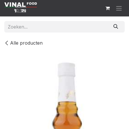
Overslaan naar inhoud
Alle producten