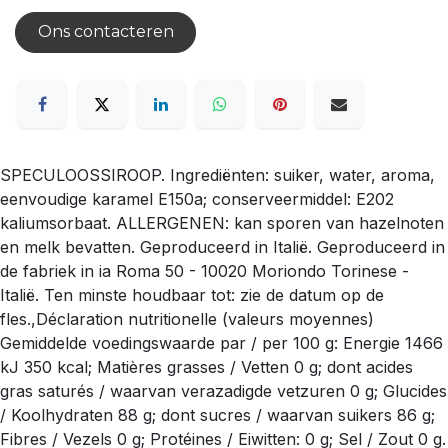
Ons contacteren
SPECULOOSSIROOP. Ingrediënten: suiker, water, aroma,
eenvoudige karamel E150a; conserveermiddel: E202
kaliumsorbaat. ALLERGENEN: kan sporen van hazelnoten
en melk bevatten. Geproduceerd in Italië. Geproduceerd in
de fabriek in ia Roma 50 - 10020 Moriondo Torinese -
Italië. Ten minste houdbaar tot: zie de datum op de
fles.,Déclaration nutritionelle (valeurs moyennes)
Gemiddelde voedingswaarde par / per 100 g: Energie 1466
kJ 350 kcal; Matières grasses / Vetten 0 g; dont acides
gras saturés / waarvan verazadigde vetzuren 0 g; Glucides
/ Koolhydraten 88 g; dont sucres / waarvan suikers 86 g;
Fibres / Vezels 0 g; Protéines / Eiwitten: 0 g; Sel / Zout 0 g.