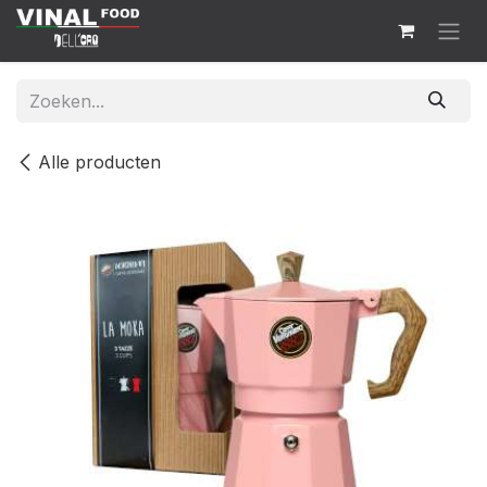
Overslaan naar inhoud
Alle producten