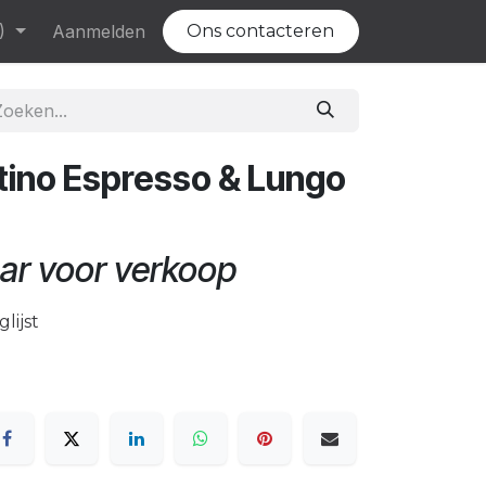
)
Evenementen
Aanmelden
Vacatures
Ons contacteren
tino Espresso & Lungo
ar voor verkoop
lijst