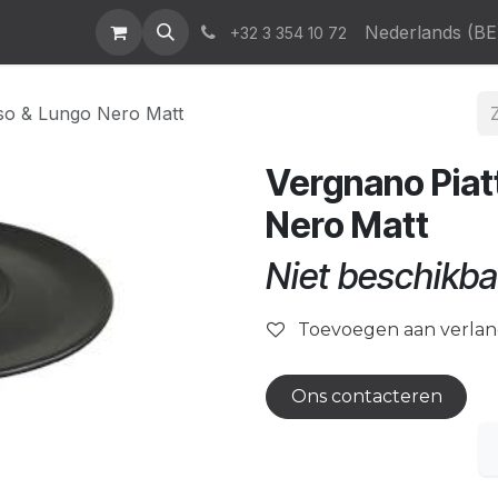
atalogus
News & Events
Who We Are
Contact
Nederlands (BE
Help
+32 3 354 10 72
sso & Lungo Nero Matt
Vergnano Piat
Nero Matt
Niet beschikba
Toevoegen aan verlang
Ons contacteren