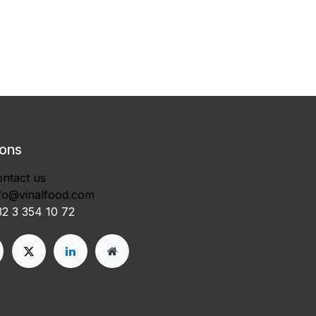
 ons
ntact us
fo@vinalfood.com
2 3 354 10 72