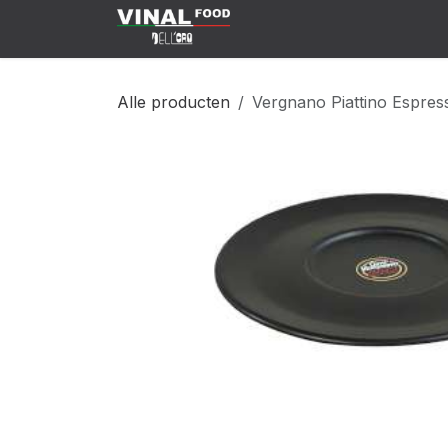
Overslaan naar inhoud
Klant Worden
Shop
C
Alle producten
Vergnano Piattino Espre