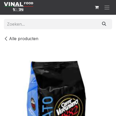
Overslaan naar inhoud
Alle producten