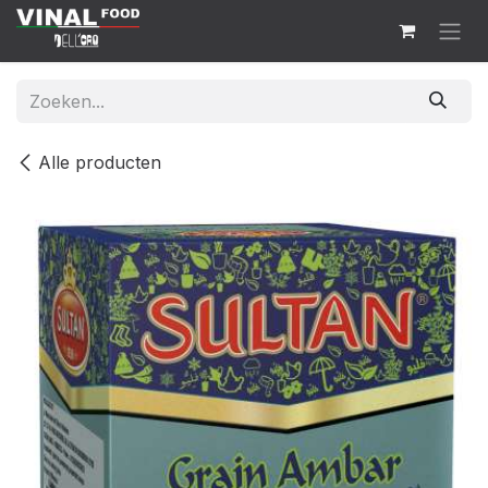
Overslaan naar inhoud
Alle producten