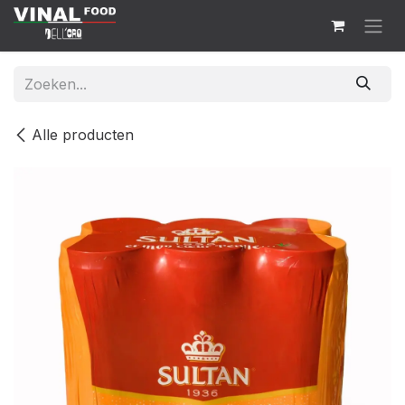
Overslaan naar inhoud
Alle producten