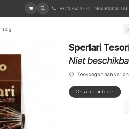
atalogus
News & Events
Who We Are
Contact
Nederlands (BE
Help
+32 3 354 10 72
o 160g
Sperlari Tesor
Niet beschikba
Toevoegen aan verlang
Ons contacteren