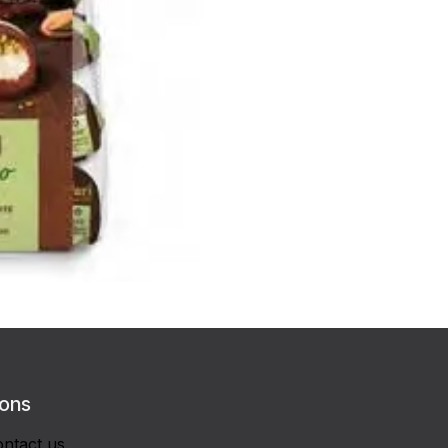
 ons
ntact us