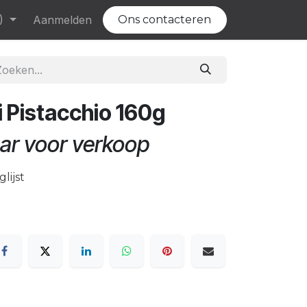
)
Evenementen
Aanmelden
Vacatures
Ons contacteren
i Pistacchio 160g
ar voor verkoop
lijst