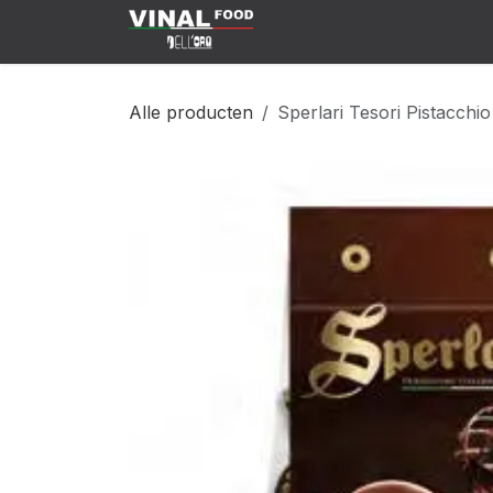
Overslaan naar inhoud
Klant Worden
Shop
C
Alle producten
Sperlari Tesori Pistacchi