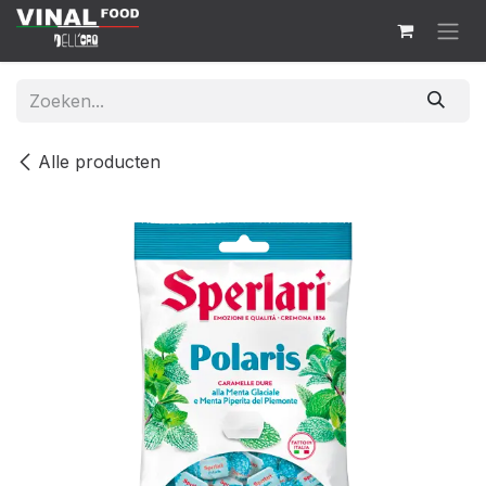
Overslaan naar inhoud
Alle producten