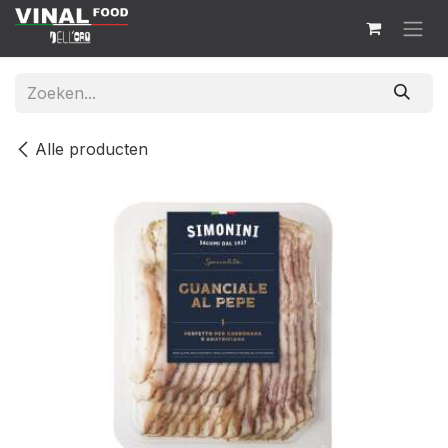
Overslaan naar inhoud
Alle producten