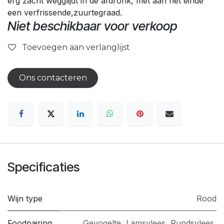
erg zacht wegglijdt in de afdronk, met aan het einde
een verfrissende,zuurtegraad.
Niet beschikbaar voor verkoop
Toevoegen aan verlanglijst
Ons contacteren
Specificaties
Wijn type
Rood
Foodpairing
Gevogelte
,
Lamsvlees
,
Rundsvlees
,