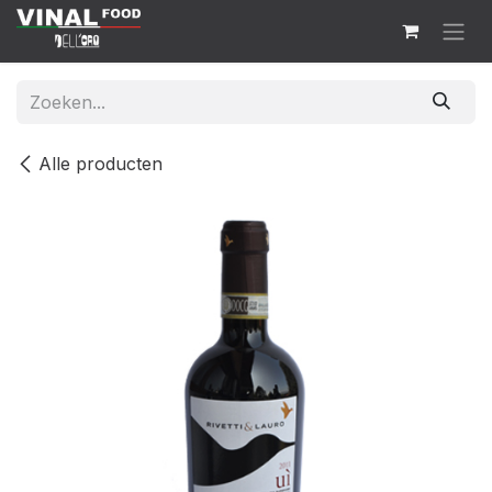
Overslaan naar inhoud
Alle producten