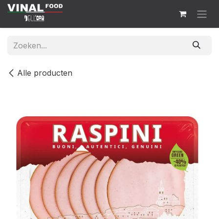
Overslaan naar inhoud
Alle producten