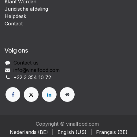
Klant Worden
Juridische afdeling
Helpdesk
Contact
Volg ons
Contact us
info@vinalfood.com
+32 3 354 10 72
Copyright © vinalfood.com
Nederlands (BE)
|
English (US)
|
Français (BE)