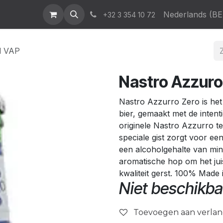
atalogus
News & Events
Who We Are
Contact
Nederlands (BE
Help
+32 3 354 10 72
l VAP
Nastro Azzuro
Nastro Azzurro Zero is het
bier, gemaakt met de inten
originele Nastro Azzurro t
speciale gist zorgt voor ee
een alcoholgehalte van min
aromatische hop om het jui
kwaliteit gerst. 100% Made i
Niet beschikba
Toevoegen aan verlang