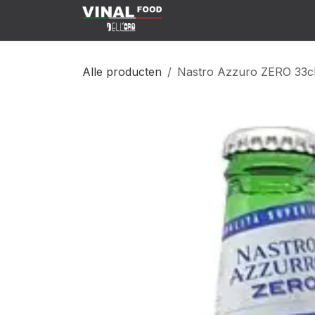
Overslaan naar inhoud
Klant Worden
Shop
C
Alle producten
Nastro Azzuro ZERO 33c