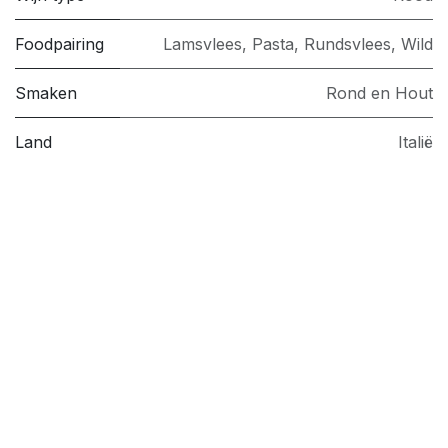
Foodpairing
Lamsvlees
,
Pasta
,
Rundsvlees
,
Wild
Smaken
Rond en Hout
Land
Italië
Regio
Piemonte
Druiven
Barbera
,
Cabernet Sauvignon
Wijndomein
Franco Mondo
Jaartal
2020