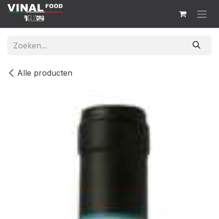
Overslaan naar inhoud
Alle producten