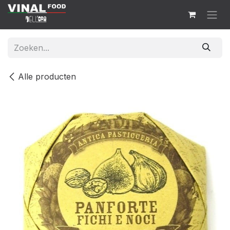
Overslaan naar inhoud
Alle producten