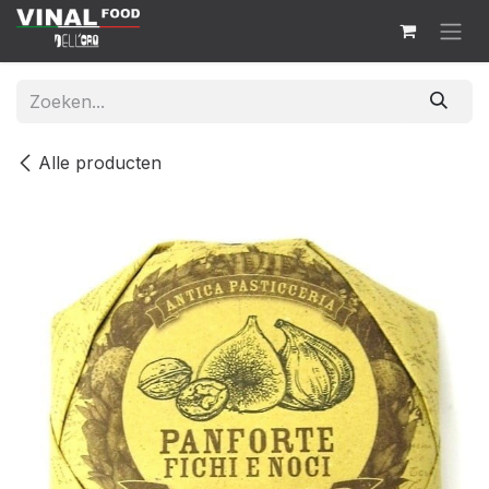
Overslaan naar inhoud
Alle producten