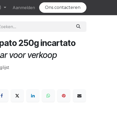
)
Evenementen
Aanmelden
Vacatures
Ons contacteren
pato 250g incartato
ar voor verkoop
lijst