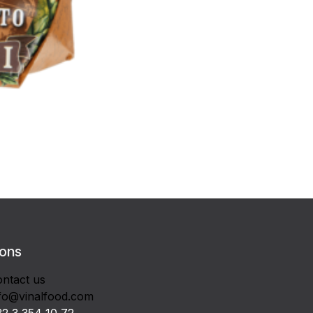
 ons
ntact us
fo@vinalfood.com