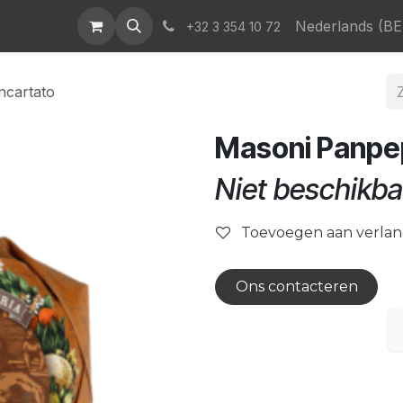
atalogus
News & Events
Who We Are
Contact
Nederlands (BE
Help
+32 3 354 10 72
ncartato
Masoni Panpe
Niet beschikba
Toevoegen aan verlang
Ons contacteren