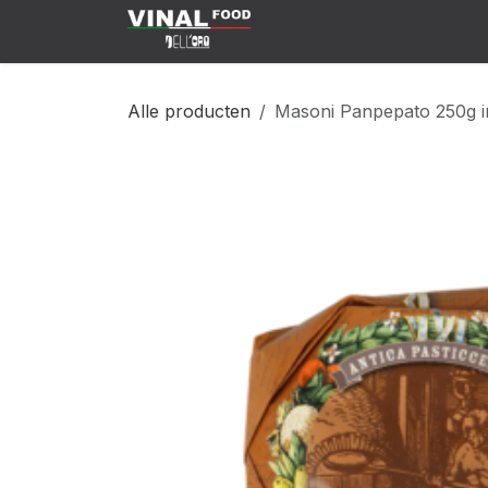
Overslaan naar inhoud
Klant Worden
Shop
C
Alle producten
Masoni Panpepato 250g i