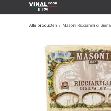
Overslaan naar inhoud
Klant Worden
Shop
C
Alle producten
Masoni Ricciarelli di Sien