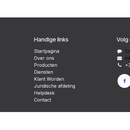
Handige links
Volg
Startpagina
Co
Over ons
in
Producten
+3
Diensten
Klant Worden
Juridische afdeling
Helpdesk
Contact
Copyright © vinalfood.com