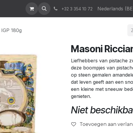
atalogus
News & Events
Who We Are
Contact
Nederlands (BE
Help
+32 3 354 10 72
a IGP 180g
Masoni Ricciar
Liefhebbers van pistache z
deze boompjes van pistache
op steen gemalen amandele
dat leven geeft aan een sno
een kleine met sneeuw bed
genieten.
Niet beschikba
Toevoegen aan verlang