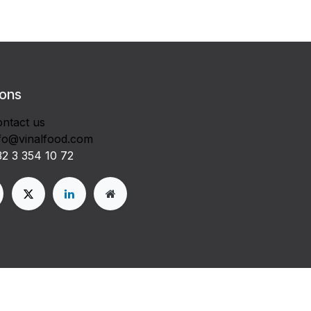
 ons
ntact us
fo@vinalfood.com
2 3 354 10 72