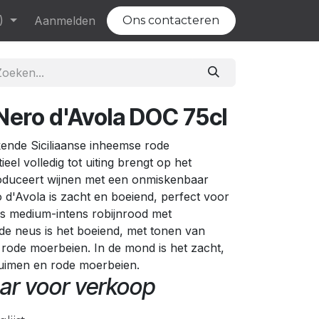
)
Evenementen
Aanmelden
Vacatures
Ons contacteren
ero d'Avola DOC 75cl
ende Siciliaanse inheemse rode
ieel volledig tot uiting brengt op het
oduceert wijnen met een onmiskenbaar
 d'Avola is zacht en boeiend, perfect voor
 is medium-intens robijnrood met
 de neus is het boeiend, met tonen van
rode moerbeien. In de mond is het zacht,
ruimen en rode moerbeien.
ar voor verkoop