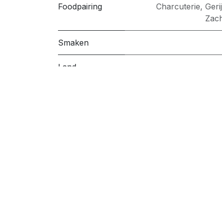
Foodpairing
Charcuterie
,
Geri
Zac
Smaken
Land
Regio
Druiven
Wijndomein
Handige links
Volg