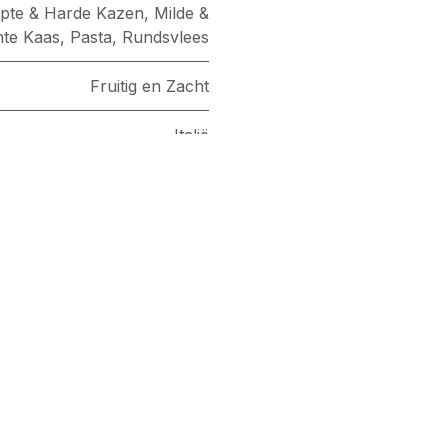
jpte & Harde Kazen
,
Milde &
hte Kaas
,
Pasta
,
Rundsvlees
Fruitig en Zacht
Italië
Sicilia
Nero D'Avola
Mandrarossa
 ons