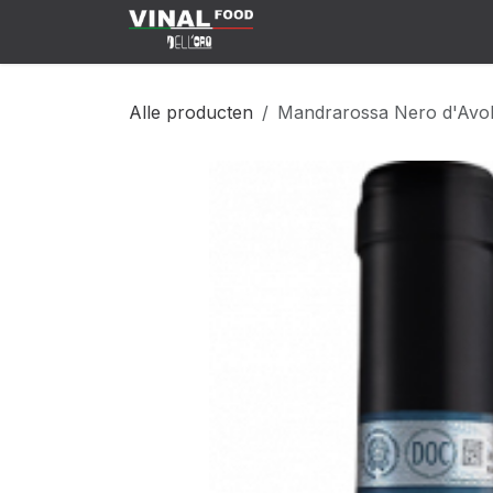
Overslaan naar inhoud
Klant Worden
Shop
C
Alle producten
Mandrarossa Nero d'Avo