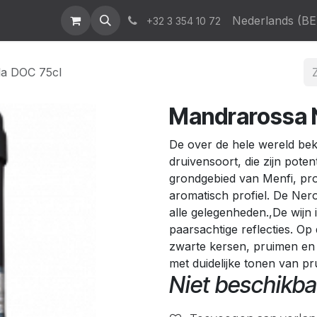
atalogus
News & Events
Who We Are
Contact
Nederlands (BE
Help
+32 3 354 10 72
la DOC 75cl
Mandrarossa N
De over de hele wereld bek
druivensoort, die zijn potent
grondgebied van Menfi, pr
aromatisch profiel. De Nero
alle gelegenheden.,De wijn
paarsachtige reflecties. Op
zwarte kersen, pruimen en 
met duidelijke tonen van p
Niet beschikba