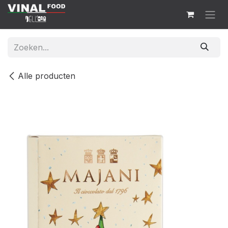
Overslaan naar inhoud
Alle producten