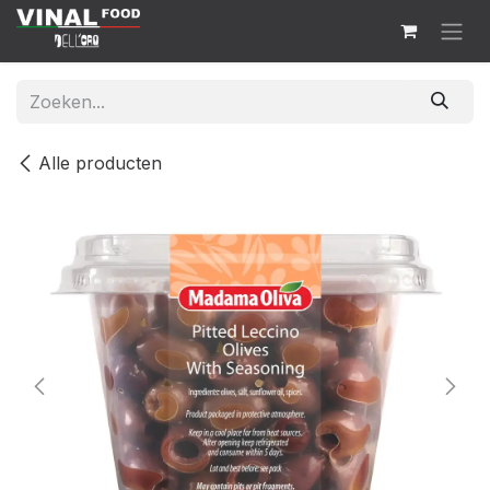
Overslaan naar inhoud
Alle producten