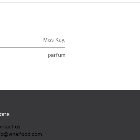
Miss Kay.
parfum
 ons
ntact us
fo@vinalfood.com