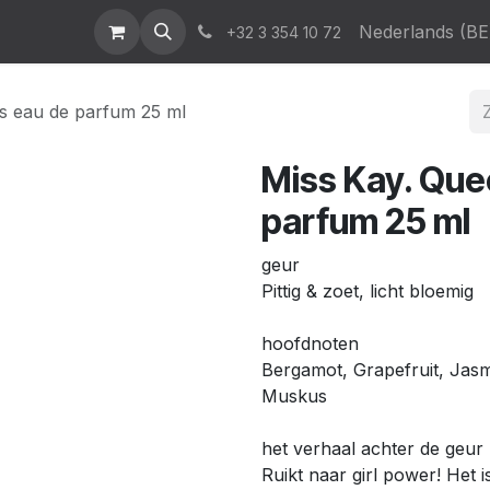
atalogus
News & Events
Who We Are
Contact
Nederlands (BE
Help
+32 3 354 10 72
s eau de parfum 25 ml
Miss Kay. Que
parfum 25 ml
geur
Pittig & zoet, licht bloemig
hoofdnoten
Bergamot, Grapefruit, Jasmi
Muskus
het verhaal achter de geur
Ruikt naar girl power! Het i