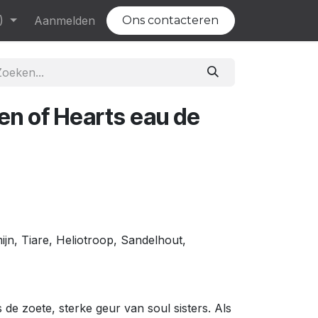
)
Evenementen
Aanmelden
Vacatures
Ons contacteren
en of Hearts eau de
jn, Tiare, Heliotroop, Sandelhout,
s de zoete, sterke geur van soul sisters. Als