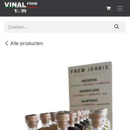
Overslaan naar inhoud
Alle producten