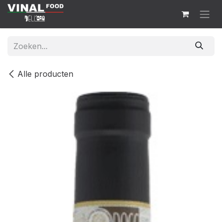
Overslaan naar inhoud
Alle producten