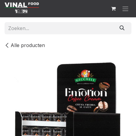
Overslaan naar inhoud
Alle producten