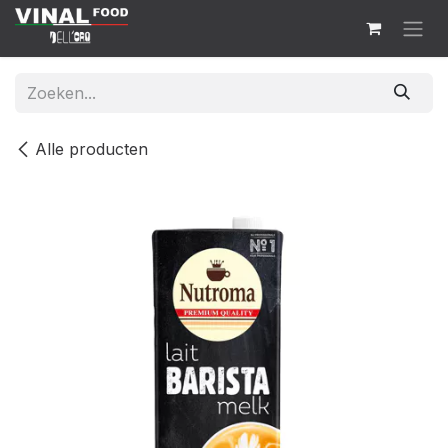
Overslaan naar inhoud
Alle producten