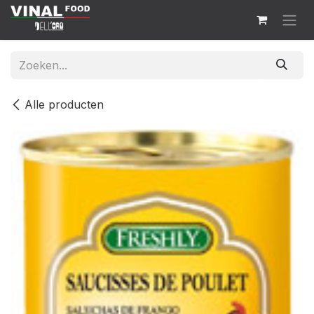
Overslaan naar inhoud
Alle producten