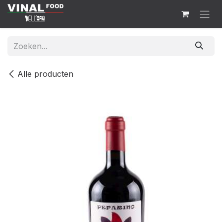
Overslaan naar inhoud
Alle producten