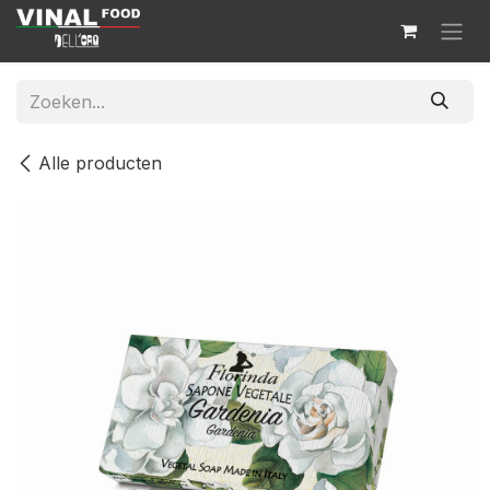
Overslaan naar inhoud
Alle producten