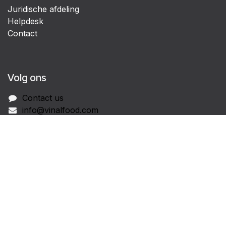
Juridische afdeling
Helpdesk
Contact
Volg ons
Contact us
info@vinalfood.com
+32 3 354 10 72
Copyright © vinalfood.com
Nederlands (BE)
|
English (US)
|
Français (BE)