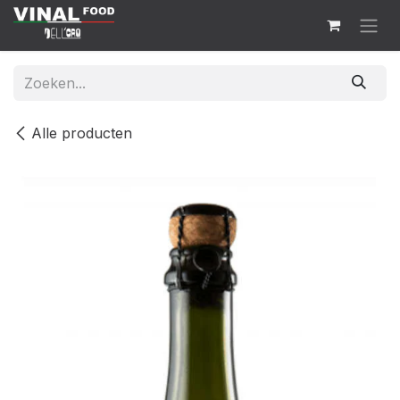
Overslaan naar inhoud
Alle producten