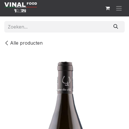
Overslaan naar inhoud
Alle producten