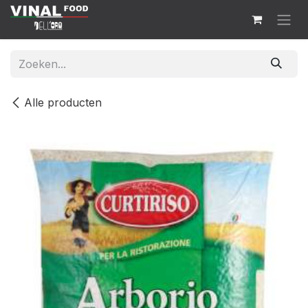
Overslaan naar inhoud
Alle producten