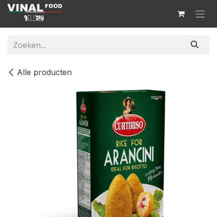
Overslaan naar inhoud
Alle producten