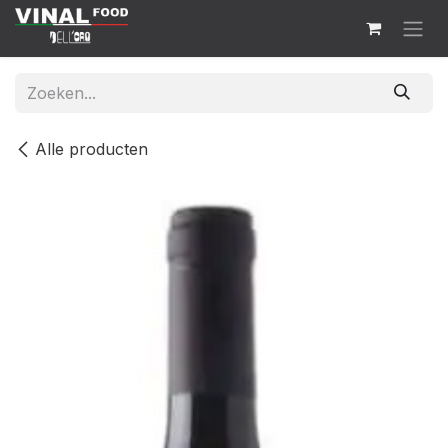
Overslaan naar inhoud
Alle producten