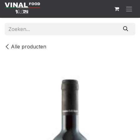
Overslaan naar inhoud
Alle producten