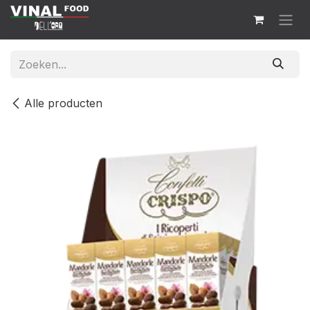
Overslaan naar inhoud
Alle producten