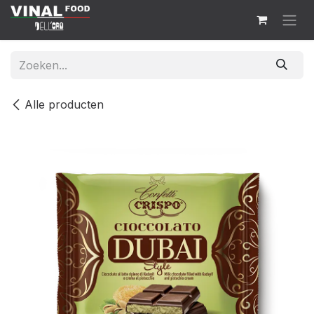
Overslaan naar inhoud
Alle producten