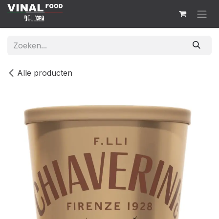
Overslaan naar inhoud
Alle producten