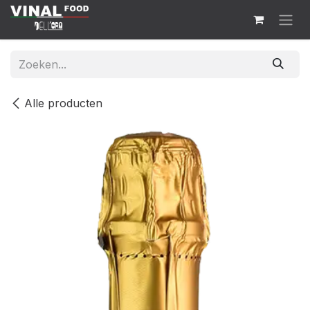
Overslaan naar inhoud
Alle producten