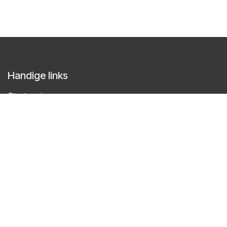
Handige links
Startpagina
Over ons
Producten
Diensten
Klant Worden
Juridische afdeling
Helpdesk
Contact
Volg ons