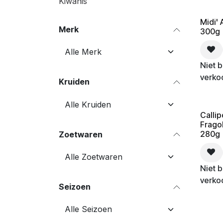
Kiwanis
Midi' 
Merk
300g
Niet 
verko
Kruiden
Callip
Frago
280g
Zoetwaren
Niet 
verko
Seizoen