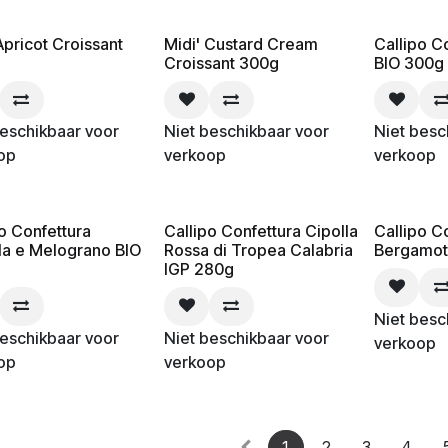
Apricot Croissant
Midi' Custard Cream
Callipo C
Croissant 300g
BIO 300g
beschikbaar voor
Niet beschikbaar voor
Niet besc
op
verkoop
verkoop
o Confettura
Callipo Confettura Cipolla
Callipo C
la e Melograno BIO
Rossa di Tropea Calabria
Bergamot
IGP 280g
Niet besc
beschikbaar voor
Niet beschikbaar voor
verkoop
op
verkoop
1
2
3
4