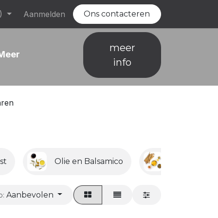
)
Evenementen
Aanmelden
Vacatures
Ons contacteren
meer
 Meer
info
aren
st
Olie en Balsamico
Apero en S
Aanbevolen
p: