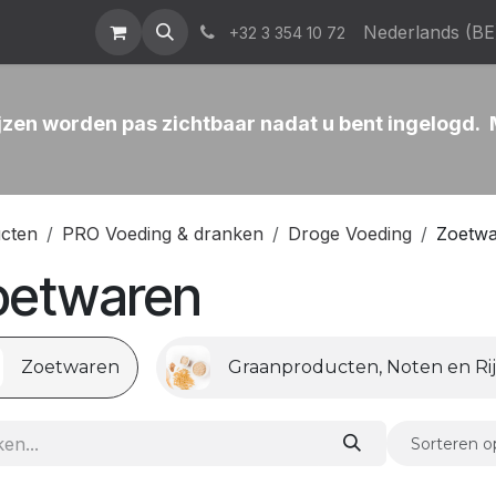
atalogus
News & Events
Who We Are
Contact
Nederlands (BE
Help
+32 3 354 10 72
ijzen worden pas zichtbaar nadat u bent ingelogd.
cten
PRO Voeding & dranken
Droge Voeding
Zoetw
oetwaren
Zoetwaren
Graanproducten, Noten en Rij
Sorteren o