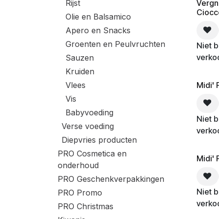
Vergn
Rijst
Ciocc
Olie en Balsamico
Apero en Snacks
Groenten en Peulvruchten
Niet 
verko
Sauzen
Kruiden
Vlees
Midi' 
Vis
Babyvoeding
Niet 
Verse voeding
verko
Diepvries producten
PRO Cosmetica en
Midi'
onderhoud
PRO Geschenkverpakkingen
Niet 
PRO Promo
verko
PRO Christmas