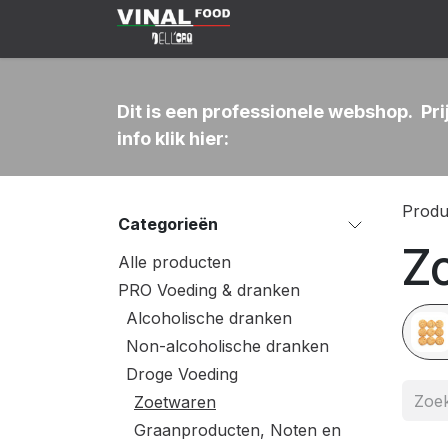
Overslaan naar inhoud
Klant Worden
Shop
C
Dit is een professionele webshop. Pr
info klik hier:
Produ
Categorieën
Z
Alle producten
PRO Voeding & dranken
Alcoholische dranken
Non-alcoholische dranken
Droge Voeding
Zoetwaren
Graanproducten, Noten en