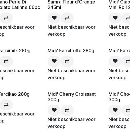
ano Perle Di
Samra Fleur d'Orange
Midi' Ciao
olato Latinne 66pc
245ml
Mini Roll
beschikbaar voor
Niet beschikbaar voor
Niet besc
op
verkoop
verkoop
Farcimilk 280g
Midi' Farcifrutto 280g
Midi' Far
beschikbaar voor
Niet beschikbaar voor
Niet besc
op
verkoop
verkoop
 Farcikao 280g
Midi' Cherry Croissant
Midi' Cho
300g
300g
beschikbaar voor
Niet beschikbaar voor
Niet besc
op
verkoop
verkoop