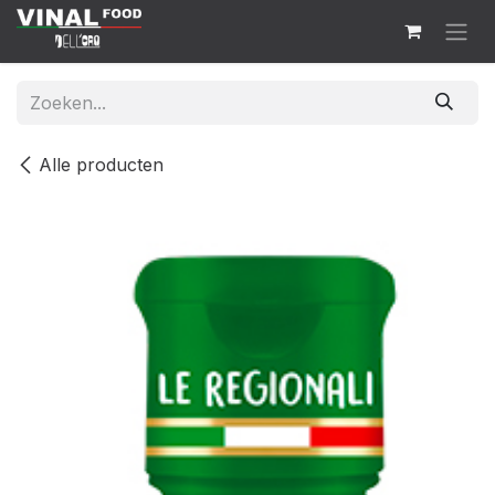
Overslaan naar inhoud
Alle producten