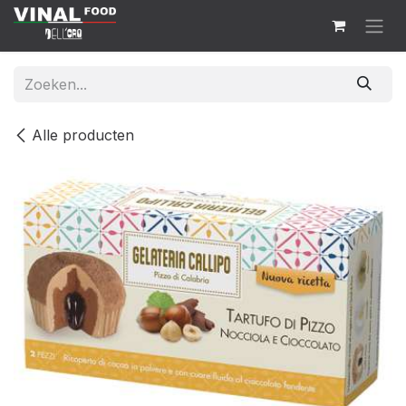
Overslaan naar inhoud
Alle producten