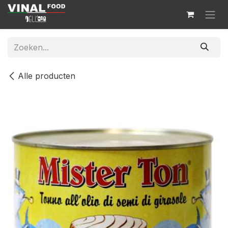
Overslaan naar inhoud
Alle producten