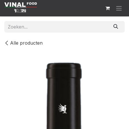
Overslaan naar inhoud
Alle producten