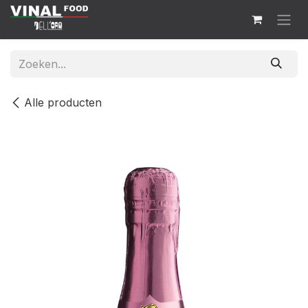
Overslaan naar inhoud
Alle producten